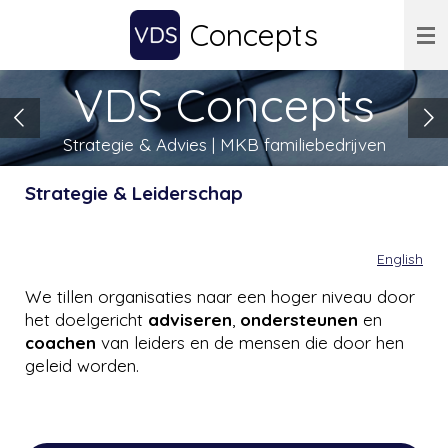
Ga
Concepts
direct
naar
VDS Concepts
de
hoofdinhoud
Strategie & Advies | MKB familiebedrijven
Strategie & Leiderschap
English
We tillen organisaties naar een hoger niveau door
het doelgericht
adviseren
,
ondersteunen
en
coachen
van leiders en de mensen die door hen
geleid worden.