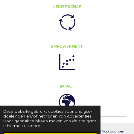
LEIDERSCHAP
EMPOWERMENT
IMPACT
Deze website gebruikt cookies voor analyse-
doeleinden en/of het tonen van advertenties.
Door gebruik te blijven maken van de site gaat
u hiermee akkoord.
© 2026
|
VDS Concepts B.V. | KVK 99618184
|
Algemene Voorwaarden