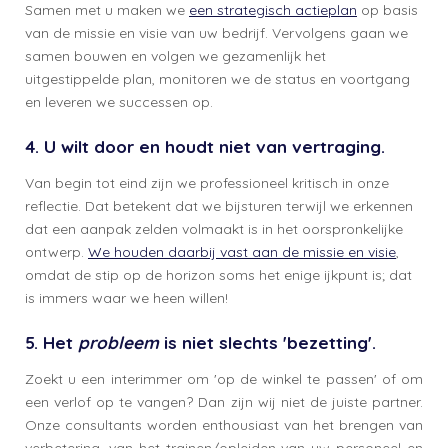
Samen met u maken we
een strategisch actieplan
op basis
van de missie en visie van uw bedrijf. Vervolgens gaan we
samen bouwen en volgen we gezamenlijk het
uitgestippelde plan, monitoren we de status en voortgang
en leveren we successen op.
4. U wilt door en houdt niet van vertraging.
Van begin tot eind zijn we professioneel kritisch in onze
reflectie. Dat betekent dat we bijsturen terwijl we erkennen
dat een aanpak zelden volmaakt is in het oorspronkelijke
ontwerp.
We houden daarbij vast aan de missie en visie
,
omdat de stip op de horizon soms het enige ijkpunt is; dat
is immers waar we heen willen!
5. Het
probleem
is niet slechts 'bezetting'.
Zoekt u een interimmer om 'op de winkel te passen' of om
een verlof op te vangen? Dan zijn wij niet de juiste partner.
Onze consultants worden enthousiast van het brengen van
verbetering, van het trainen/opleiden van uw personeel en